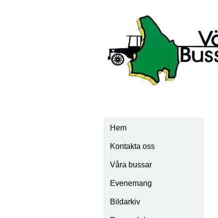
Hem
Kontakta oss
Våra bussar
Evenemang
Scania Vabis 1928
Bildarkiv
Scania Vabis 1932